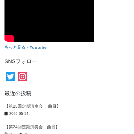
もっと見る・Youtube
SNSフォロー
T
In
wi
st
最近の投稿
tt
a
er
gr
【第25回定期演奏会 曲目】
a
2026-05-14
m
【第24回定期演奏会 曲目】